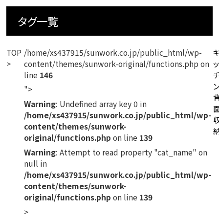
タグ一覧
TOP
/home/xs437915/sunwork.co.jp/public_html/wp-
content/themes/sunwork-original/functions.php on
line
146
">
Warning
: Undefined array key 0 in
/home/xs437915/sunwork.co.jp/public_html/wp-
content/themes/sunwork-
original/functions.php
on line
139
Warning
: Attempt to read property "cat_name" on
null in
/home/xs437915/sunwork.co.jp/public_html/wp-
content/themes/sunwork-
original/functions.php
on line
139