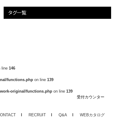
タグ一覧
 line
146
nal/functions.php
on line
139
ork-original/functions.php
on line
139
受付カウンター
ONTACT
RECRUIT
Q&A
WEBカタログ