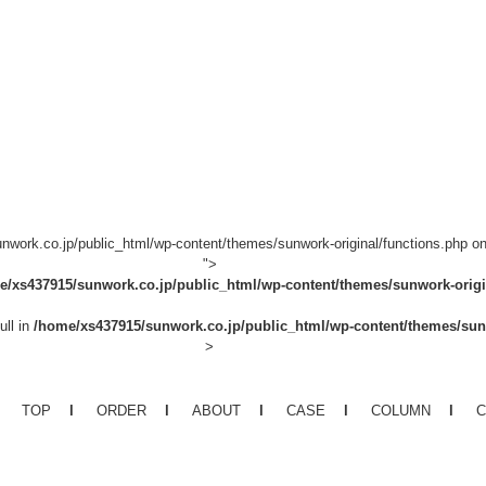
work.co.jp/public_html/wp-content/themes/sunwork-original/functions.php on
">
e/xs437915/sunwork.co.jp/public_html/wp-content/themes/sunwork-origi
ull in
/home/xs437915/sunwork.co.jp/public_html/wp-content/themes/sunw
TOP
ORDER
ABOUT
CASE
COLUMN
C