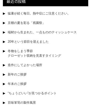
最近の投稿
猛暑が続く毎日。熱中症にご注意ください。
京都の夏を彩る「祇園祭」
端材から生まれた、一点もののティッシュケース
20年という節目を迎えました
冬物をしまう季節
クローゼット収納を見直すタイミング
造作にしてよかった場所
新年のご挨拶
年末のご挨拶
“ちょうどいい”が見つかるポイント
百味箪笥の製作風景