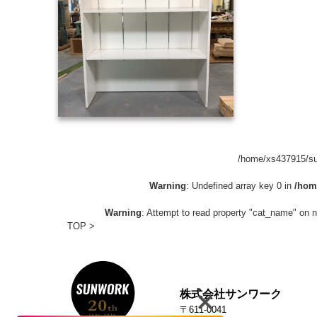
/home/xs437915/sun
Warning
: Undefined array key 0 in
/hom
Warning
: Attempt to read property "cat_name" on n
TOP
株式会社サンワーク
〒611-0041