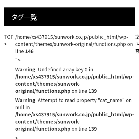
タグ一覧
TOP
/home/xs437915/sunwork.co.jp/public_html/wp-
content/themes/sunwork-original/functions.php on
line
146
">
Warning
: Undefined array key 0 in
/home/xs437915/sunwork.co.jp/public_html/wp-
content/themes/sunwork-
original/functions.php
on line
139
Warning
: Attempt to read property "cat_name" on
null in
/home/xs437915/sunwork.co.jp/public_html/wp-
content/themes/sunwork-
original/functions.php
on line
139