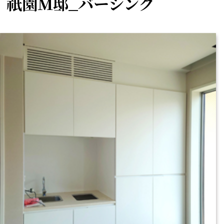
祇園Ｍ邸_バーシンク