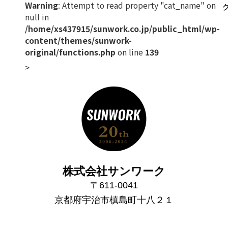
Warning
: Attempt to read property "cat_name" on
null in
/home/xs437915/sunwork.co.jp/public_html/wp-
content/themes/sunwork-
original/functions.php
on line
139
株式会社サンワーク
〒611-0041
京都府宇治市槙島町十八２１