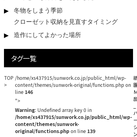
冬物をしまう季節
クローゼット収納を見直すタイミング
造作にしてよかった場所
タグ一覧
TOP
/home/xs437915/sunwork.co.jp/public_html/wp-
content/themes/sunwork-original/functions.php on
line
146
">
_
Warning
: Undefined array key 0 in
/home/xs437915/sunwork.co.jp/public_html/wp-
content/themes/sunwork-
original/functions.php
on line
139