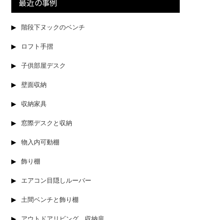
最近の事例
階段下ヌックのベンチ
ロフト手摺
子供部屋デスク
壁面収納
収納家具
窓際デスクと収納
物入内可動棚
飾り棚
エアコン目隠しルーバー
土間ベンチと飾り棚
アウトドアリビング 収納扉