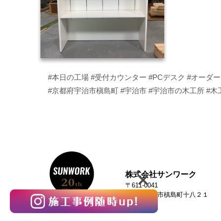
#本日の工場 #受付カウンター #PCデスク #オーダ
#京都府宇治市槇島町 #宇治市 #宇治市の木工所 #木工所
株式会社サンワーク
〒611-0041
京都府宇治市槙島町十八２１