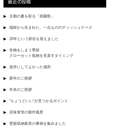
最近の投稿
京都の夏を彩る「祇園祭」
端材から生まれた、一点もののティッシュケース
20年という節目を迎えました
冬物をしまう季節
クローゼット収納を見直すタイミング
造作にしてよかった場所
新年のご挨拶
年末のご挨拶
“ちょうどいい”が見つかるポイント
百味箪笥の製作風景
壁面収納家具の事例を集めました