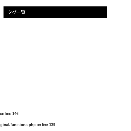
タグ一覧
on line
146
ginal/functions.php
on line
139