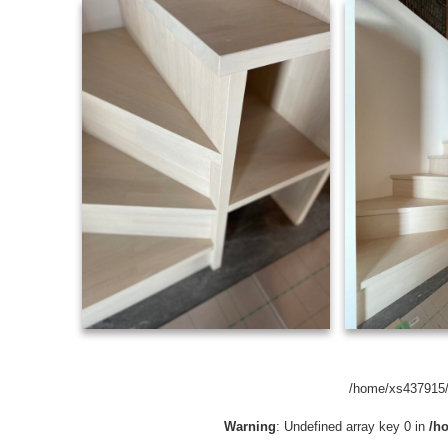
/home/xs437915/s
Warning
: Undefined array key 0 in
/h