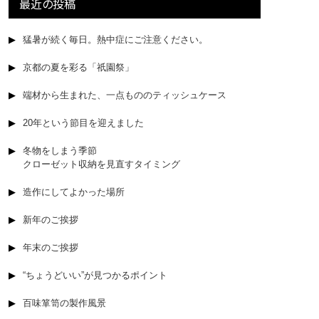
最近の投稿
猛暑が続く毎日。熱中症にご注意ください。
京都の夏を彩る「祇園祭」
端材から生まれた、一点もののティッシュケース
20年という節目を迎えました
冬物をしまう季節
クローゼット収納を見直すタイミング
造作にしてよかった場所
新年のご挨拶
年末のご挨拶
“ちょうどいい”が見つかるポイント
百味箪笥の製作風景