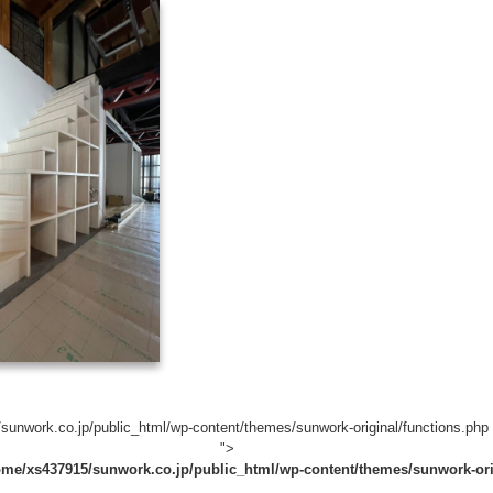
unwork.co.jp/public_html/wp-content/themes/sunwork-original/functions.php 
">
ome/xs437915/sunwork.co.jp/public_html/wp-content/themes/sunwork-ori